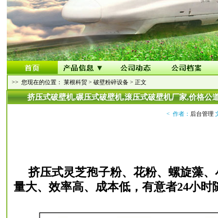
>> 您现在的位置：
莱根科贸
>
破壁粉碎设备
> 正文
挤压式破壁机,碾压式破壁机,滚压式破壁机厂家,价格公
< 作者：
后台管理
挤压式灵芝孢子粉、花粉、螺旋藻、
量大、
效率高、成本低，有意者24小时随时