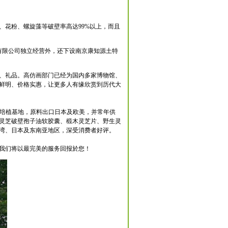
花粉、螺旋藻等破壁率高达99%以上，而且
有限公司独立经营外，还下设南京康知源土特
、礼品。高仿画部门已经为国内多家博物馆、
鲜明、价格实惠，让更多人有缘欣赏到历代大
态培植基地，原料出口日本及欧美，并常年供
灵芝破壁孢子油软胶囊、椴木灵芝片、野生灵
台湾、日本及东南亚地区，深受消费者好评。
我们将以最完美的服务回报於您！