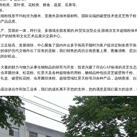
骨粉类、茶叶类、花粉类、粮食、蔬菜、瓜果等。
等。
细粉线形平均粒径为微米、亚微米及纳米级材料。国际尖端的破壁技术使灵芝孢子粉、
的产品品质。
产、贸易於一体，跨行业、多领域全面发展的;科贸实业型企业,除南京玄丰超细粉体
特产的销售和文化艺术品展示交易中心。
、立足较高、发展很快，中心聚集了国内外众多字画高手随时为客户提供定制各类字画
好的保护历代文物作出了应有的贡献，我们销售的高仿古画质量上乘、图像清晰、层次
藏的好机会。
大量的财力与物力从事生物制品的研究与开发，投资兴建了符合GAP标准的灵芝生
、虫草菌丝体、松花粉、红景天及各种超细食药用粉，畅销品种包括灵芝破壁孢子粉、
礼盒、破壁松花粉、虫草菌丝体粉、超细雪域红景天粉等20余种产品，远销香港、
来函洽谈合作和加工业务，我们的成长离不开您的支持，您的满意是我们最大的追求，